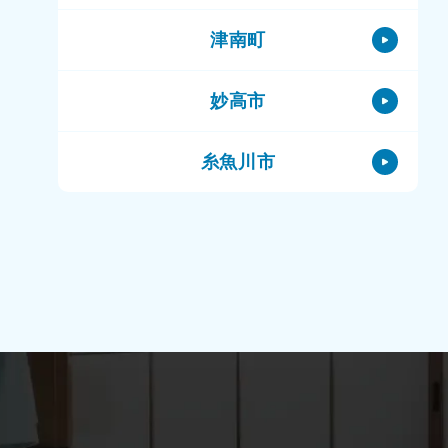
津南町
妙高市
糸魚川市