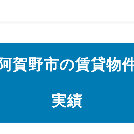
阿賀野市の
賃貸物
実績