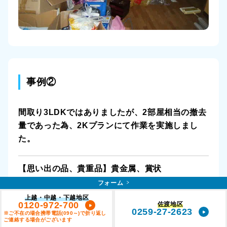
事例②
間取り3LDKではありましたが、2部屋相当の撤去
量であった為、2Kプランにて作業を実施しまし
た。
【思い出の品、貴重品】貴金属、賞状
フォーム
上越・中越・下越地区
0120-972-700
佐渡地区
0259-27-2623
※ご不在の場合携帯電話(090～)で折り返し
90,000円（税別）/
部屋の広さ(3LDK)
ご連絡する場合がございます