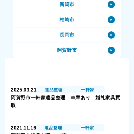
新潟市
阿賀野市のハウスクリーニング
柏崎市
阿賀野市の特殊清掃
長岡市
阿賀野市の生前整理（終活）
阿賀野市
阿賀野市の空き家
阿賀町
阿賀野市の一軒家
小千谷市
阿賀野市の賃貸物件
2025.03.21
遺品整理
一軒家
三条市
阿賀野市の公共住宅（市営住宅）
阿賀野市一軒家遺品整理 車庫あり 婚礼家具買
取
上越市
阿賀野市のその他
十日町市
2021.11.16
遺品整理
一軒家