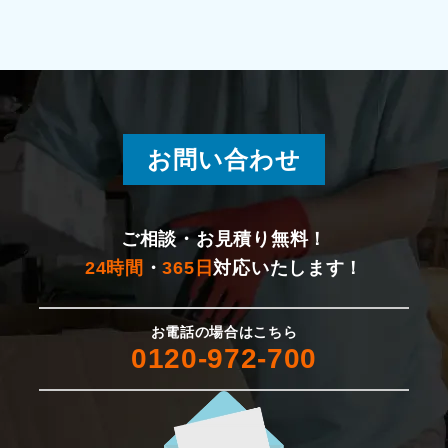
加茂市
見附市
刈羽村
お問い合わせ
出雲崎町
ご相談・お見積り無料！
魚沼市
24時間
・
365日
対応いたします！
南魚沼市
お電話の場合はこちら
津南町
0120-972-700
妙高市
糸魚川市