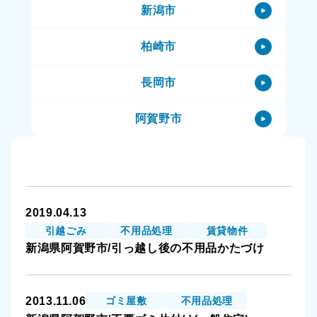
新潟市
阿賀野市のハウスクリーニング
柏崎市
阿賀野市の特殊清掃
長岡市
阿賀野市の生前整理（終活）
阿賀野市
阿賀野市の空き家
阿賀町
阿賀野市の一軒家
小千谷市
阿賀野市の賃貸物件
2019.04.13
三条市
阿賀野市の公共住宅（市営住宅）
引越ごみ
不用品処理
賃貸物件
新潟県阿賀野市/引っ越し後の不用品かたづけ
上越市
阿賀野市のその他
十日町市
2013.11.06
ゴミ屋敷
不用品処理