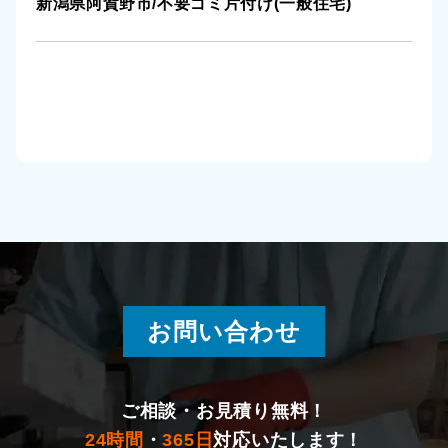
新潟県阿賀野市/不要ゴミ片付け(一般住宅)
湯沢町
燕市
新発田市
佐渡市
村上市
胎内市
お問い合わせ
聖籠町
五泉市
ご相談・お見積り無料！
田上町
24時間
・
365日
対応いたします！