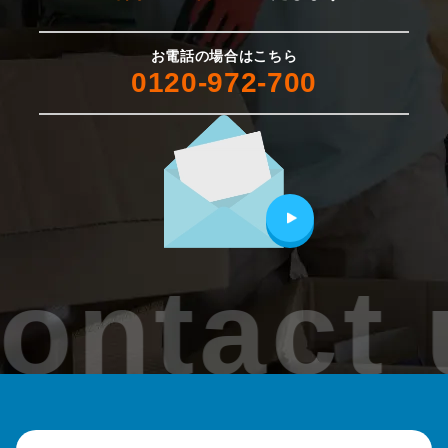
加茂市
お電話の場合はこちら
0120-972-700
見附市
刈羽村
出雲崎町
魚沼市
ontact 
南魚沼市
津南町
妙高市
糸魚川市