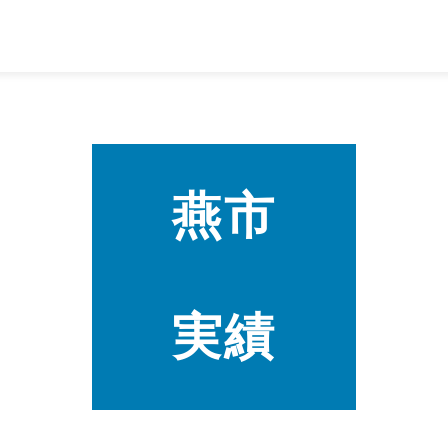
燕市
実績