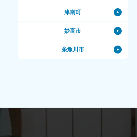
津南町
妙高市
糸魚川市