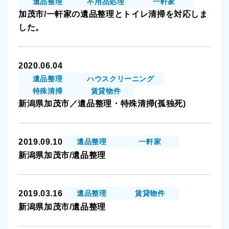
遺品整理
不用品処理
一軒家
湯沢町
加茂市/一軒家の遺品整理とトイレ清掃を対応しま
した。
燕市
新発田市
2020.06.04
遺品整理
ハウスクリーニング
特殊清掃
賃貸物件
佐渡市
新潟県加茂市／遺品整理・特殊清掃(孤独死)
村上市
2019.09.10
遺品整理
一軒家
胎内市
新潟県加茂市/遺品整理
聖籠町
2019.03.16
遺品整理
賃貸物件
五泉市
新潟県加茂市/遺品整理
田上町