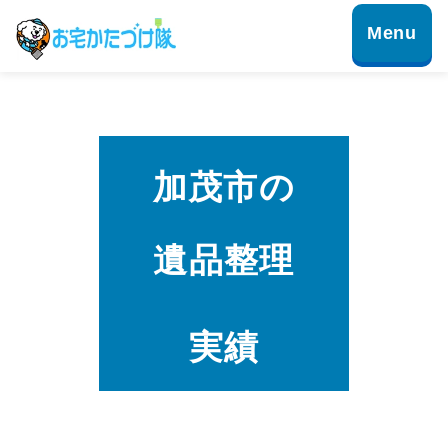
加茂市の
遺品整理
実績