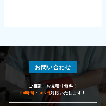
加茂市
見附市
刈羽村
出雲崎町
魚沼市
お問い合わせ
南魚沼市
津南町
ご相談・お見積り無料！
24時間
・
365日
対応いたします！
妙高市
糸魚川市