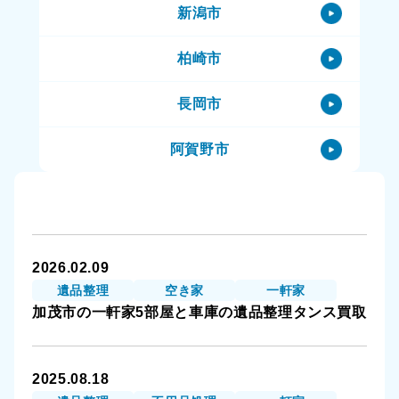
新潟市
加茂市のハウスクリーニング
柏崎市
加茂市の特殊清掃
長岡市
加茂市の生前整理（終活）
阿賀野市
加茂市の空き家
阿賀町
加茂市の一軒家
小千谷市
加茂市の賃貸物件
2026.02.09
三条市
加茂市の公共住宅（市営住宅）
遺品整理
空き家
一軒家
加茂市の一軒家5部屋と車庫の遺品整理タンス買取
上越市
加茂市のその他
十日町市
2025.08.18