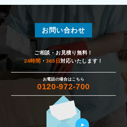
湯沢町
燕市
お問い合わせ
新発田市
佐渡市
ご相談・お見積り無料！
24時間
・
365日
対応いたします！
村上市
お電話の場合はこちら
胎内市
0120-972-700
聖籠町
五泉市
田上町