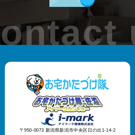
加茂市
ontact 
見附市
刈羽村
出雲崎町
魚沼市
南魚沼市
津南町
妙高市
〒950-0073
新潟県新潟市中央区日の出1-14-2
糸魚川市