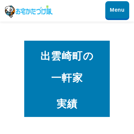
出雲崎町の
一軒家
実績