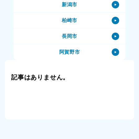
新潟市
出雲崎町のハウスクリーニング
柏崎市
出雲崎町の特殊清掃
長岡市
出雲崎町の生前整理（終活）
阿賀野市
出雲崎町の空き家
阿賀町
出雲崎町の一軒家
記事はありません。
小千谷市
出雲崎町の賃貸物件
三条市
出雲崎町の公共住宅（市営住宅）
上越市
出雲崎町のその他
十日町市