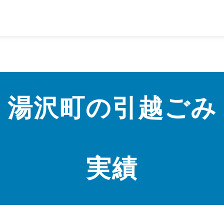
湯沢町の
引越ごみ
実績