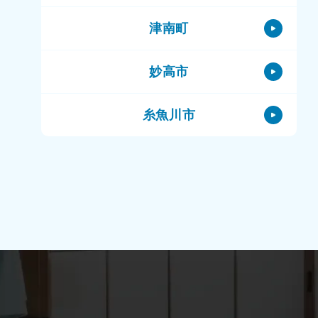
津南町
妙高市
糸魚川市