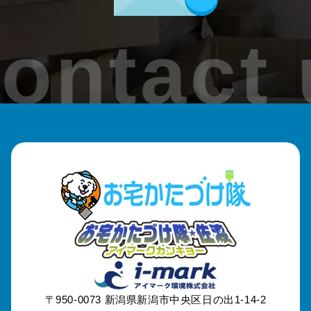
加茂市
ontact 
見附市
刈羽村
出雲崎町
魚沼市
南魚沼市
津南町
妙高市
〒950-0073
新潟県新潟市中央区日の出1-14-2
糸魚川市