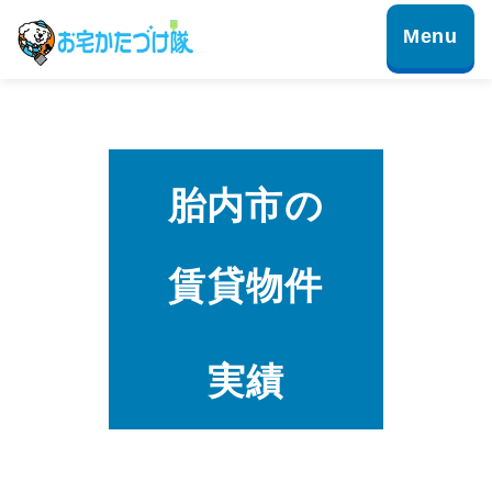
胎内市の
賃貸物件
実績