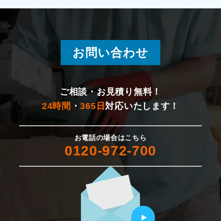
湯沢町
燕市
お問い合わせ
新発田市
佐渡市
ご相談・お見積り無料！
24時間
・
365日
対応いたします！
村上市
お電話の場合はこちら
胎内市
0120-972-700
聖籠町
五泉市
田上町