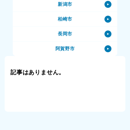
新潟市
胎内市のハウスクリーニング
柏崎市
胎内市の特殊清掃
長岡市
胎内市の生前整理（終活）
阿賀野市
胎内市の空き家
阿賀町
胎内市の一軒家
記事はありません。
小千谷市
胎内市の賃貸物件
三条市
胎内市の公共住宅（市営住宅）
上越市
胎内市のその他
十日町市