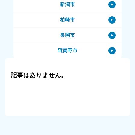
新潟市
妙高市のハウスクリーニング
柏崎市
妙高市の特殊清掃
長岡市
妙高市の生前整理（終活）
阿賀野市
妙高市の空き家
阿賀町
妙高市の一軒家
記事はありません。
小千谷市
妙高市の賃貸物件
三条市
妙高市の公共住宅（市営住宅）
上越市
妙高市のその他
十日町市