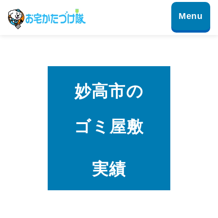
妙高市の
ゴミ屋敷
実績