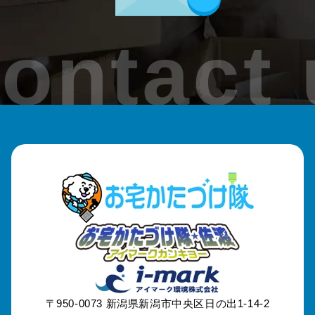
加茂市
ontact 
見附市
刈羽村
出雲崎町
魚沼市
南魚沼市
津南町
妙高市
〒950-0073
新潟県新潟市中央区日の出1-14-2
糸魚川市