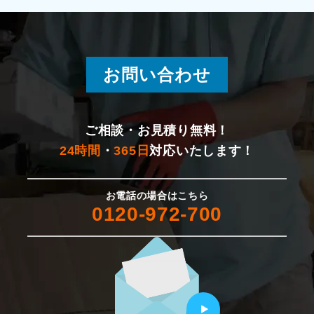
湯沢町
燕市
お問い合わせ
新発田市
佐渡市
ご相談・お見積り無料！
24時間
・
365日
対応いたします！
村上市
お電話の場合はこちら
胎内市
0120-972-700
聖籠町
五泉市
田上町