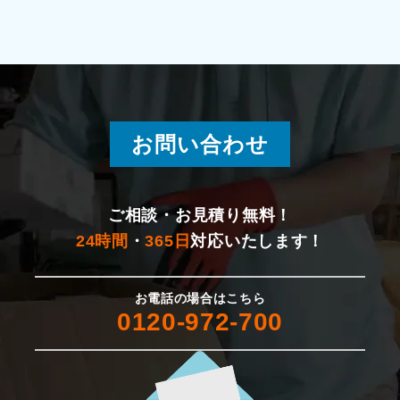
十日町市
湯沢町
燕市
お問い合わせ
新発田市
佐渡市
ご相談・お見積り無料！
24時間
・
365日
対応いたします！
村上市
お電話の場合はこちら
胎内市
0120-972-700
聖籠町
五泉市