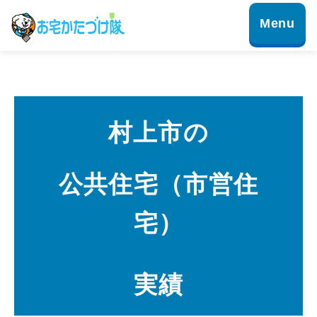
村上市の
公共住宅（市営住
宅）
実績