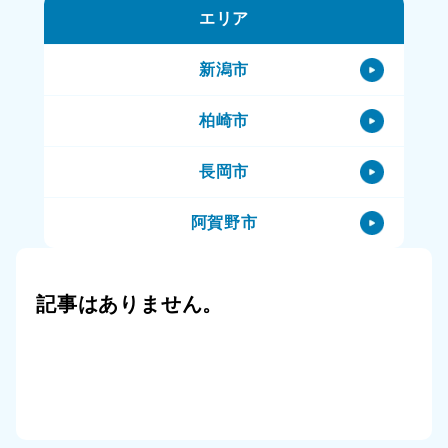
エリア
村上市の不用品処理
新潟市
村上市のハウスクリーニング
柏崎市
村上市の特殊清掃
長岡市
村上市の生前整理（終活）
阿賀野市
村上市の空き家
阿賀町
村上市の一軒家
記事はありません。
小千谷市
村上市の賃貸物件
三条市
村上市の公共住宅（市営住宅）
上越市
村上市のその他