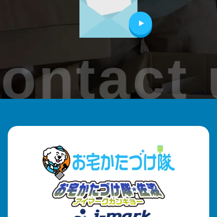
田上町
加茂市
ontact 
見附市
刈羽村
出雲崎町
魚沼市
南魚沼市
津南町