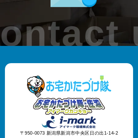
加茂市
ontact 
見附市
刈羽村
出雲崎町
魚沼市
南魚沼市
津南町
妙高市
〒950-0073
新潟県新潟市中央区日の出1-14-2
糸魚川市