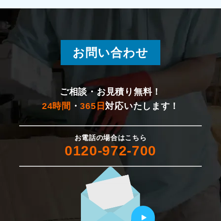
湯沢町
燕市
お問い合わせ
新発田市
佐渡市
ご相談・お見積り無料！
24時間
・
365日
対応いたします！
村上市
お電話の場合はこちら
胎内市
0120-972-700
聖籠町
五泉市
田上町