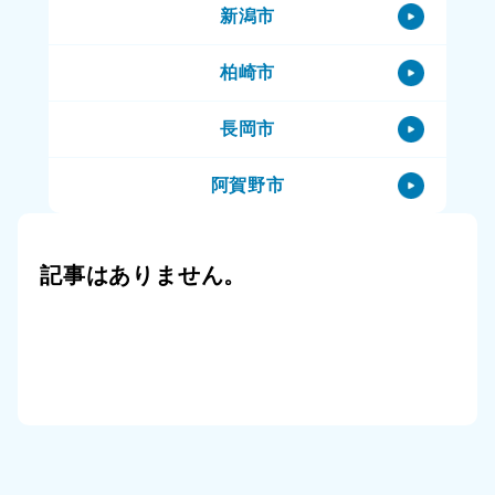
新潟市
南魚沼市のハウスクリーニング
柏崎市
南魚沼市の特殊清掃
長岡市
南魚沼市の生前整理（終活）
阿賀野市
南魚沼市の空き家
阿賀町
南魚沼市の一軒家
記事はありません。
小千谷市
南魚沼市の賃貸物件
三条市
南魚沼市の公共住宅（市営住宅）
上越市
南魚沼市のその他
十日町市