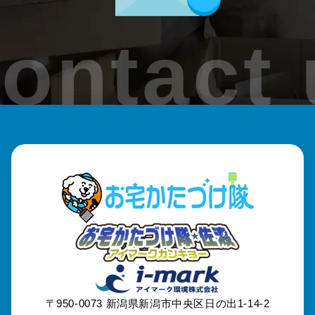
加茂市
ontact 
見附市
刈羽村
出雲崎町
魚沼市
南魚沼市
津南町
妙高市
〒950-0073
新潟県新潟市中央区日の出1-14-2
糸魚川市