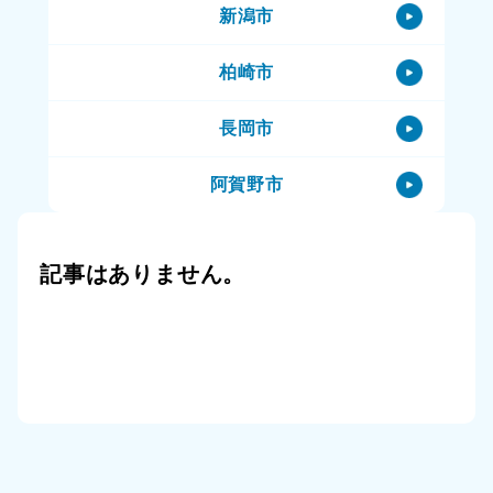
新潟市
阿賀町のハウスクリーニング
柏崎市
阿賀町の特殊清掃
長岡市
阿賀町の生前整理（終活）
阿賀野市
阿賀町の空き家
阿賀町
阿賀町の一軒家
記事はありません。
小千谷市
阿賀町の賃貸物件
三条市
阿賀町の公共住宅（市営住宅）
上越市
阿賀町のその他
十日町市