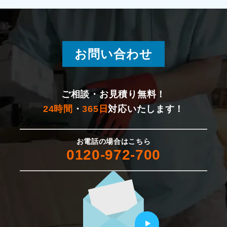
湯沢町
燕市
お問い合わせ
新発田市
佐渡市
ご相談・お見積り無料！
24時間
・
365日
対応いたします！
村上市
お電話の場合はこちら
胎内市
0120-972-700
聖籠町
五泉市
田上町