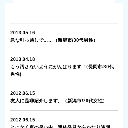
阿賀町
小千谷市
2013.05.16
三条市
急な引っ越しで……（新潟市/30代男性）
上越市
2013.04.18
もう汚さないようにがんばります！(長岡市/30代
十日町市
男性)
湯沢町
2012.06.15
燕市
友人に是非紹介します。（新潟市/70代女性）
新発田市
2012.06.15
佐渡市
とにかく夏の暑い中、遺体発見からかなり時間