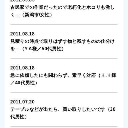
出雲崎町
古民家での作業だったので老朽化とホコリも激し
く…（新潟市/女性）
魚沼市
南魚沼市
2011.08.18
見積りの時点で取りはずす物と残すものの仕分け
津南町
を…（Y.A様／50代男性）
妙高市
2011.08.18
糸魚川市
急に依頼したにも関わらず、素早く対応（Ｈ.Ｈ様
／40代男性）
その他
2011.07.20
テーブルなどが出たら、買い取りしたいです（30
代男性）