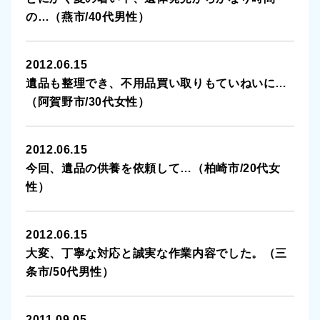
の…（燕市/40代男性）
村上市
2012.06.15
胎内市
遺品も整理でき、不用品買い取りもていねいに…
（阿賀野市/30代女性）
聖籠町
五泉市
2012.06.15
今回、遺品の供養を依頼して…（柏崎市/20代女
田上町
性）
加茂市
2012.06.15
見附市
大変、丁寧な対応と誠実な作業内容でした。（三
条市/50代男性）
刈羽村
2011.09.05