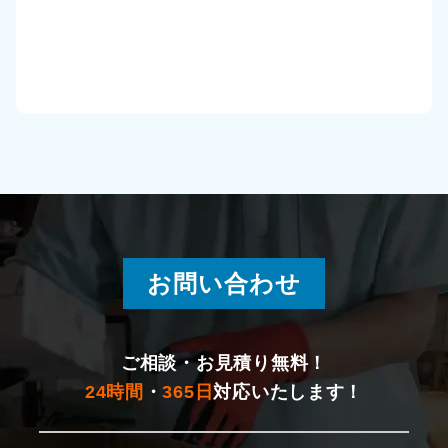
田上町
加茂市
見附市
刈羽村
出雲崎町
お問い合わせ
魚沼市
南魚沼市
ご相談・お見積り無料！
24時間
・
365日
対応いたします！
津南町