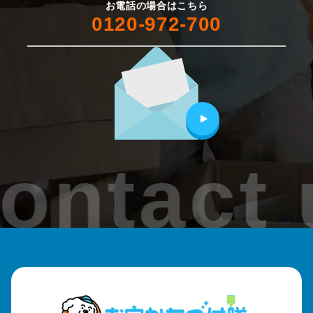
妙高市
お電話の場合はこちら
0120-972-700
糸魚川市
その他
ontact 