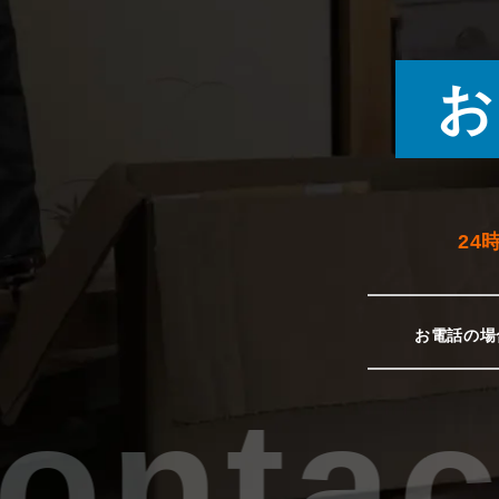
お
24
お電話の場
ontact