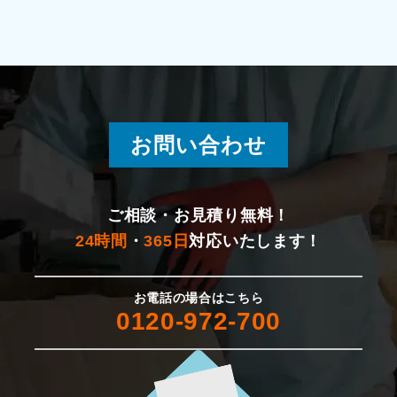
十日町市
湯沢町
燕市
お問い合わせ
新発田市
佐渡市
ご相談・お見積り無料！
24時間
・
365日
対応いたします！
村上市
お電話の場合はこちら
胎内市
0120-972-700
聖籠町
五泉市