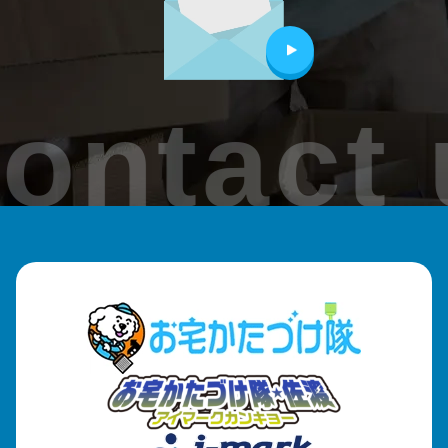
田上町
加茂市
ontact 
見附市
刈羽村
出雲崎町
魚沼市
南魚沼市
津南町