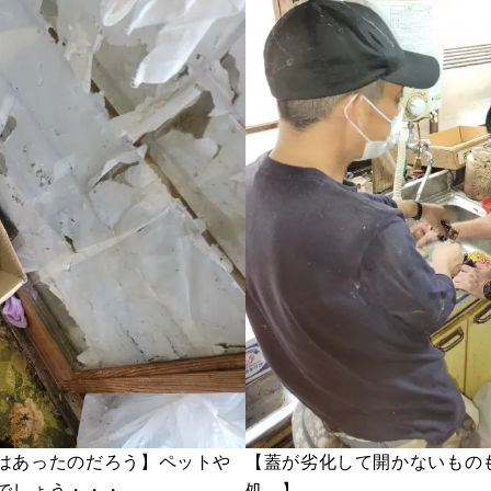
はあったのだろう】ペットや
【蓋が劣化して開かないもの
でしょう・・・
処。】